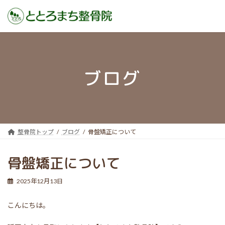
コ
ナ
ン
ビ
テ
ゲ
ン
ー
ブログ
ツ
シ
へ
ョ
ス
ン
キ
に
ッ
移
プ
動
整骨院トップ
ブログ
骨盤矯正について
骨盤矯正について
2025年12月13日
こんにちは。