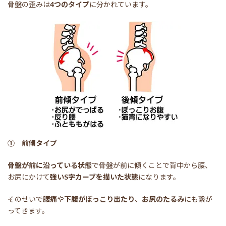
骨盤の歪みは
4つのタイプ
に分かれています。
① 前傾タイプ
骨盤が前に沿っている状態
で骨盤が前に傾くことで背中から腰、
お尻にかけて
強いS字カーブを描いた状態
になります。
そのせいで
腰痛
や
下腹がぽっこり出たり
、
お尻のたるみ
にも繋が
ってきます。