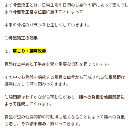
まず骨盤矯正とは、日常生活や日頃のお身体の癖によって歪んでし
まう
骨盤を正常な位置に戻す
ことによって
本来の骨格のバランスを正しくしていきます。
○骨盤矯正の効果
１．
肩こり・腰痛改善
骨盤は上半身と下半身を繋ぐ重要な役割を担っています。
その中でも骨盤を構成する腸骨と仙骨から形成される
仙腸関節
は
腰痛に対して深く関わってきます。
仙腸関節はわずかながら可動性があり、
腰への負担を仙腸関節に
よって軽減
してくれます。
骨盤が歪み仙腸関節の可動域も悪くなることによって腰への負担
も増し、その結果
痛み
に繋がってきます。