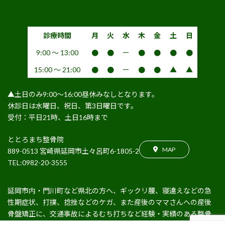
診療時間
月
火
水
木
金
土
日
9:00 〜 13:00
●
●
ー
●
●
●
●
15:00 〜 21:00
●
●
ー
●
●
▲
▲
▲土日のみ9:00〜16:00昼休みなしとなります。
休診日は水曜日、祝日、第3日曜日です。
受付：平日21時、土日16時まで
ととろまち整骨院
MAP
889-0513 宮崎県延岡市土々呂町6-1805-2
TEL:0982-20-3555
延岡市内・門川町など県北の方へ、ギックリ腰、寝違えなどの急
性期症状、打撲、捻挫などのケガ、また産後のママさんへの産後
骨盤矯正に、交通事故によるむち打ちなど経験・実績のある整骨