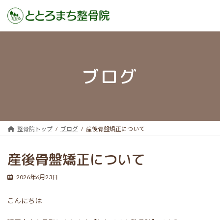
コ
ナ
ン
ビ
テ
ゲ
ン
ー
ブログ
ツ
シ
へ
ョ
ス
ン
キ
に
ッ
移
プ
動
整骨院トップ
ブログ
産後骨盤矯正について
産後骨盤矯正について
2026年6月23日
こんにちは