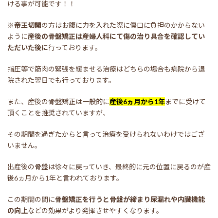
ける事が可能です！！
※
帝王切開
の方はお腹に力を入れた際に傷口に負担のかからない
ように
産後の骨盤矯正は産婦人科にて傷の治り具合を確認してい
ただいた後に
行っております。
指圧等で筋肉の緊張を緩ませる治療はどちらの場合も病院から退
院された翌日でも行っております。
また、産後の骨盤矯正は一般的に
産後6ヵ月から1年
までに受けて
頂くことを推奨されていますが、
その期間を過ぎたからと言って治療を受けられないわけではござ
いません。
出産後の骨盤は徐々に戻っていき、最終的に元の位置に戻るのが産
後6ヵ月から1年と言われております。
この期間の間に
骨盤矯正を行うと骨盤が締まり尿漏れや内臓機能
の向上
などの効果がより発揮させやすくなります。