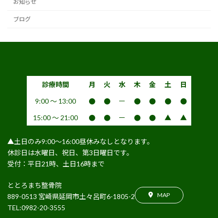
お知らせ
ブログ
診療時間
月
火
水
木
金
土
日
9:00 〜 13:00
●
●
ー
●
●
●
●
15:00 〜 21:00
●
●
ー
●
●
▲
▲
▲土日のみ9:00〜16:00昼休みなしとなります。
休診日は水曜日、祝日、第3日曜日です。
受付：平日21時、土日16時まで
ととろまち整骨院
MAP
889-0513 宮崎県延岡市土々呂町6-1805-2
TEL:0982-20-3555