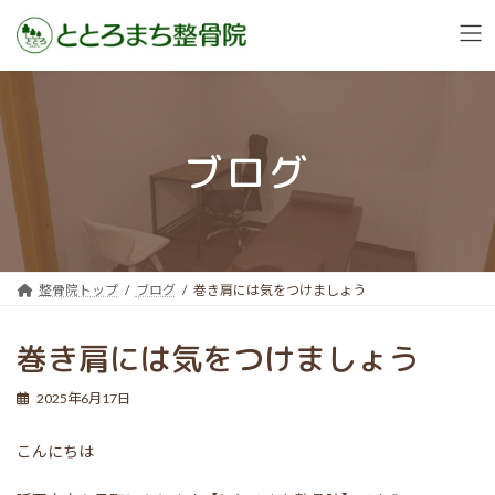
コ
ナ
ン
ビ
テ
ゲ
ン
ー
ブログ
ツ
シ
へ
ョ
ス
ン
キ
に
ッ
移
プ
動
整骨院トップ
ブログ
巻き肩には気をつけましょう
巻き肩には気をつけましょう
2025年6月17日
こんにちは