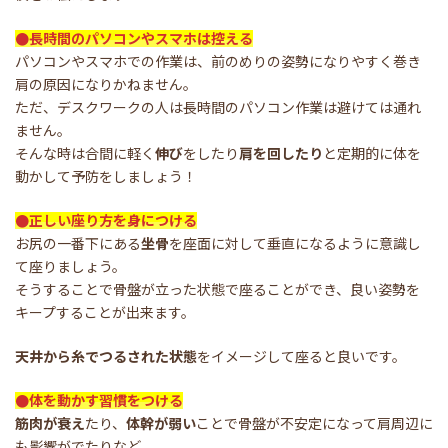
●長時間のパソコンやスマホは控える
パソコンやスマホでの作業は、前のめりの姿勢になりやすく巻き
肩の原因になりかねません。
ただ、デスクワークの人は長時間のパソコン作業は避けては通れ
ません。
そんな時は合間に軽く
伸び
をしたり
肩を回したり
と定期的に体を
動かして予防をしましょう！
●正しい座り方を身につける
お尻の一番下にある
坐骨
を座面に対して垂直になるように意識し
て座りましょう。
そうすることで骨盤が立った状態で座ることができ、良い姿勢を
キープすることが出来ます。
天井から糸でつるされた状態
をイメージして座ると良いです。
●体を動かす習慣をつける
筋肉が衰え
たり、
体幹が弱い
ことで骨盤が不安定になって肩周辺に
も影響がでたりなど