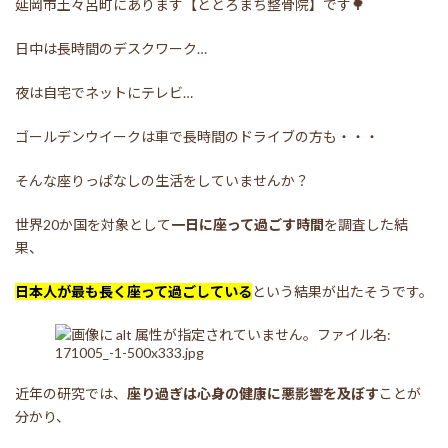
延岡市土々呂町にあります【ととろまち整骨院】です🌳
日中は長時間のデスクワーク…
夜は自宅でネットにテレビ…
ゴールデンウイークは車で長時間のドライブの方も・・・
そんな座りっぱなしの生活をしていませんか？
世界20か国を対象として
一日に座って過ごす時間
を調査した結
果、
日本人が最も長く座って過ごしている
という結果が出たそうです。
近年の研究では、
座り過ぎは心身の健康に悪影響を及ぼす
ことが
分かり、