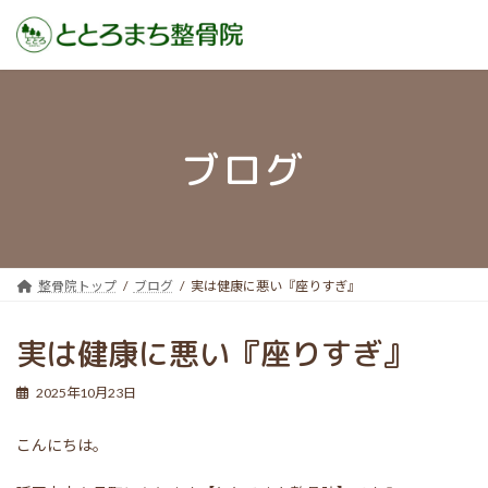
コ
ナ
ン
ビ
テ
ゲ
ン
ー
ブログ
ツ
シ
へ
ョ
ス
ン
キ
に
ッ
移
プ
動
整骨院トップ
ブログ
実は健康に悪い『座りすぎ』
実は健康に悪い『座りすぎ』
2025年10月23日
こんにちは。