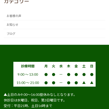
カテゴリー
お客様の声
お知らせ
ブログ
診療時間
月
火
水
木
金
土
日
9:00 〜 13:00
●
●
ー
●
●
●
●
15:00 〜 21:00
●
●
ー
●
●
▲
▲
▲土日のみ9:00〜16:00昼休みなしとなります。
休診日は水曜日、祝日、第3日曜日です。
受付：平日21時、土日16時まで