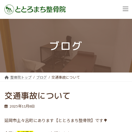
コ
ナ
ン
ビ
テ
ゲ
ン
ー
ブログ
ツ
シ
へ
ョ
ス
ン
キ
に
ッ
移
プ
動
整骨院トップ
ブログ
交通事故について
交通事故について
2025年11月8日
延岡市土々呂町にあります【ととろまち整骨院】です🌳