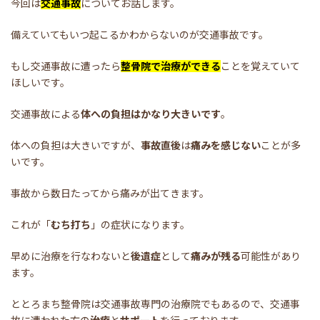
今回は
交通事故
についてお話します。
備えていてもいつ起こるかわからないのが交通事故です。
もし交通事故に遭ったら
整骨院で治療ができる
ことを覚えていて
ほしいです。
交通事故による
体への負担はかなり大きいです
。
体への負担は大きいですが、
事故直後
は
痛みを感じない
ことが多
いです。
事故から数日たってから痛みが出てきます。
これが「
むち打ち
」の症状になります。
早めに治療を行なわないと
後遺症
として
痛みが残る
可能性があり
ます。
ととろまち整骨院は交通事故専門の治療院でもあるので、交通事