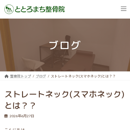
コ
ナ
ン
ビ
テ
ゲ
ン
ー
ブログ
ツ
シ
へ
ョ
ス
ン
キ
に
ッ
移
プ
動
整骨院トップ
ブログ
ストレートネック(スマホネック)とは？？
ストレートネック(スマホネック)
とは？？
2026年6月27日
こんにちは。