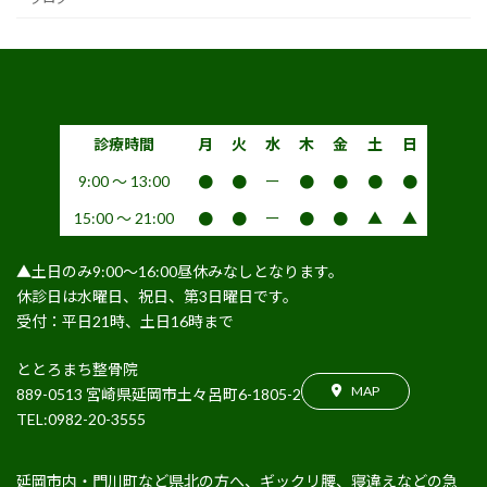
診療時間
月
火
水
木
金
土
日
9:00 〜 13:00
●
●
ー
●
●
●
●
15:00 〜 21:00
●
●
ー
●
●
▲
▲
▲土日のみ9:00〜16:00昼休みなしとなります。
休診日は水曜日、祝日、第3日曜日です。
受付：平日21時、土日16時まで
ととろまち整骨院
MAP
889-0513 宮崎県延岡市土々呂町6-1805-2
TEL:0982-20-3555
延岡市内・門川町など県北の方へ、ギックリ腰、寝違えなどの急