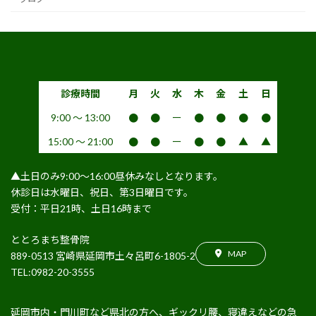
診療時間
月
火
水
木
金
土
日
9:00 〜 13:00
●
●
ー
●
●
●
●
15:00 〜 21:00
●
●
ー
●
●
▲
▲
▲土日のみ9:00〜16:00昼休みなしとなります。
休診日は水曜日、祝日、第3日曜日です。
受付：平日21時、土日16時まで
ととろまち整骨院
MAP
889-0513 宮崎県延岡市土々呂町6-1805-2
TEL:0982-20-3555
延岡市内・門川町など県北の方へ、ギックリ腰、寝違えなどの急