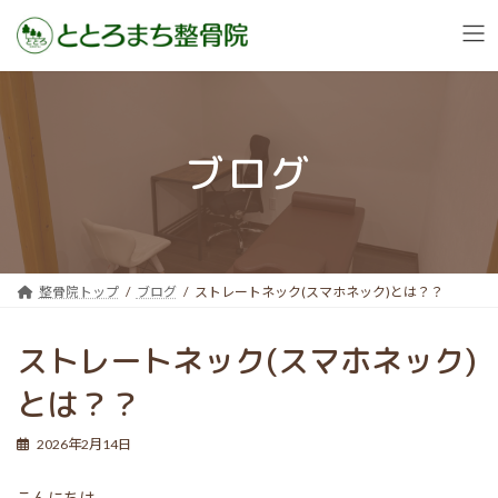
コ
ナ
ン
ビ
テ
ゲ
ン
ー
ブログ
ツ
シ
へ
ョ
ス
ン
キ
に
ッ
移
プ
動
整骨院トップ
ブログ
ストレートネック(スマホネック)とは？？
ストレートネック(スマホネック)
とは？？
2026年2月14日
こんにちは。