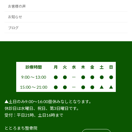
お客様の声
お知らせ
ブログ
診療時間
月
火
水
木
金
土
日
9:00 〜 13:00
●
●
ー
●
●
●
●
15:00 〜 21:00
●
●
ー
●
●
▲
▲
▲土日のみ9:00〜16:00昼休みなしとなります。
休診日は水曜日、祝日、第3日曜日です。
受付：平日21時、土日16時まで
ととろまち整骨院