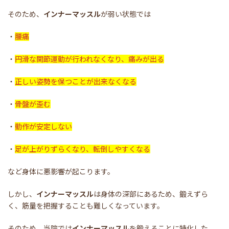
そのため、
インナーマッスル
が弱い状態では
・
腰痛
・
円滑な関節運動が行われなくなり、痛みが出る
・
正しい姿勢を保つことが出来なくなる
・
骨盤が歪む
・
動作が安定しない
・
足が上がりずらくなり、転倒しやすくなる
など身体に悪影響が起こります。
しかし、
インナーマッスル
は身体の深部にあるため、鍛えずら
く、筋量を把握することも難しくなっています。
そのため、当院では
インナーマッスル
を鍛えることに特化した