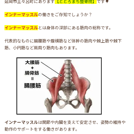
延岡市土々呂町にあります
【ととろまち整骨院】
です🌳
インナーマッスル
の働きをご存知でしょうか？
インナーマッスル
とは身体の深部にある筋肉の総称です。
代表的なものに腸腰筋や腹横筋など体幹の筋肉や棘上筋や棘下
筋、小円筋など肩周り筋肉もあります。
インナーマッスル
は関節や内臓を支えて安定させ、姿勢の維持や
動作のサポートをする働きがあります。