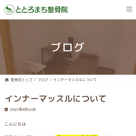
コ
ナ
ン
ビ
テ
ゲ
ン
ー
ブログ
ツ
シ
へ
ョ
ス
ン
キ
に
ッ
移
プ
動
整骨院トップ
ブログ
インナーマッスルについて
インナーマッスルについて
2025年4月12日
こんにちは