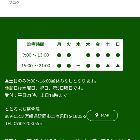
ブログ
診療時間
月
火
水
木
金
土
日
9:00 〜 13:00
●
●
ー
●
●
●
●
15:00 〜 21:00
●
●
ー
●
●
▲
▲
▲土日のみ9:00〜16:00昼休みなしとなります。
休診日は水曜日、祝日、第3日曜日です。
受付：平日21時、土日16時まで
ととろまち整骨院
MAP
889-0513 宮崎県延岡市土々呂町6-1805-2
TEL:0982-20-3555