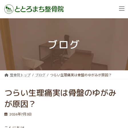
コ
ナ
ン
ビ
テ
ゲ
ン
ー
ブログ
ツ
シ
へ
ョ
ス
ン
キ
に
ッ
移
プ
動
整骨院トップ
ブログ
つらい生理痛実は骨盤のゆがみが原因？
つらい生理痛実は骨盤のゆがみ
が原因？
2026年7月3日
こんにちは