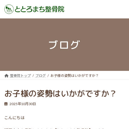
コ
ナ
ン
ビ
テ
ゲ
ン
ー
ブログ
ツ
シ
へ
ョ
ス
ン
キ
に
ッ
移
プ
動
整骨院トップ
ブログ
お子様の姿勢はいかがですか？
お子様の姿勢はいかがですか？
2025年10月30日
こんにちは